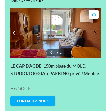
PARKING privé / Meublé
1/12
LE CAP D’AGDE: 150m plage du MÔLE,
STUDIO/LOGGIA + PARKING privé / Meublé
86 500€
CONTACTEZ-NOUS