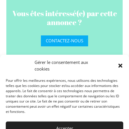
Vous êtes intéressé(e) par cette
annonce ?
CONTACTEZ-NOUS
Gérer le consentement aux
cookies
Pour offrir les meilleures expériences, nous utilisons des technologies
telles que les cookies pour stocker et/ou accéder aux informations des
appareils. Le fait de consentir à ces technologies nous permettra de
OCEANE IMMO. – Avenue de la Jetée, Rés. Port
traiter des données telles que le comportement de navigation ou les ID
St Michel (face zone technique) – 34300 LE CAP
uniques sur ce site. Le fait de ne pas consentir ou de retirer son
D’AGDE
consentement peut avoir un effet négatif sur certaines caractéristiques
et fonctions.
07 61 02 64 09
Accepter