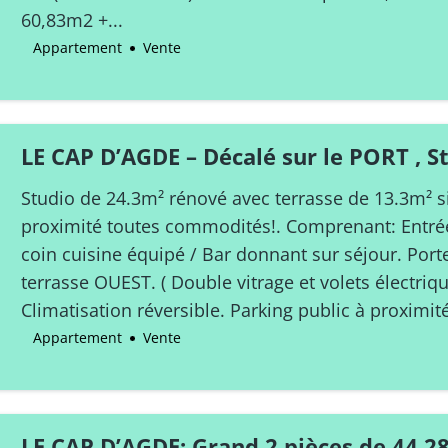
60,83m2 +...
Appartement
Vente
LE CAP D’AGDE – Décalé sur le PORT , S
avec terrasse Ouest / 300m des plages
Studio de 24.3m² rénové avec terrasse de 13.3m² s
proximité toutes commodités!. Comprenant: Entré
coin cuisine équipé / Bar donnant sur séjour. Port
terrasse OUEST. ( Double vitrage et volets électriq
Climatisation réversible. Parking public à proximit
Appartement
Vente
LE CAP D’AGDE: Grand 2 pièces de 44.2