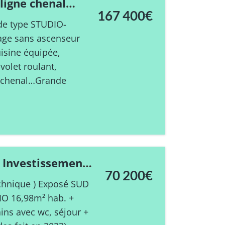
 ligne chenal
167 400€
 + MEZZANINE
 de type STUDIO-
age sans ascenseur
uisine équipée,
volet roulant,
é chenal…Grande
) Investissement
70 200€
echnique ) Exposé SUD
IO 16,98m² hab. +
ins avec wc, séjour +