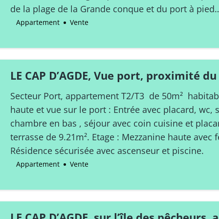
de la plage de la Grande conque et du port à pied
Appartement
Vente
LE CAP D’AGDE, Vue port, proximité du 
appartement 3 pièces en duplex, piscin
Secteur Port, appartement T2/T3 de 50m² habitab
haute et vue sur le port : Entrée avec placard, wc, s
chambre en bas , séjour avec coin cuisine et plac
terrasse de 9.21m². Etage : Mezzanine haute avec 
Résidence sécurisée avec ascenseur et piscine.
Appartement
Vente
LE CAP D’AGDE, sur l’île des pêcheurs,