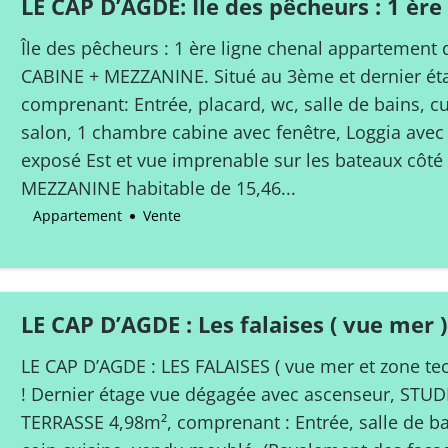
LE CAP D’AGDE: Île des pêcheurs : 1 ère
appartement de type STUDIO-CABINE
Île des pêcheurs : 1 ère ligne chenal appartement
Haute.
CABINE + MEZZANINE. Situé au 3ème et dernier ét
comprenant: Entrée, placard, wc, salle de bains, c
salon, 1 chambre cabine avec fenêtre, Loggia avec 
exposé Est et vue imprenable sur les bateaux côt
MEZZANINE habitable de 15,46...
Appartement
Vente
LE CAP D’AGDE : Les falaises ( vue mer 
locatif Studio avec terrasse
LE CAP D’AGDE : LES FALAISES ( vue mer et zone t
! Dernier étage vue dégagée avec ascenseur, STUD
TERRASSE 4,98m², comprenant : Entrée, salle de ba