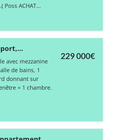
…( Poss ACHAT...
port,
229 000€
e.
le avec mezzanine
alle de bains, 1
ard donnant sur
fenêtre = 1 chambre.
 appartement