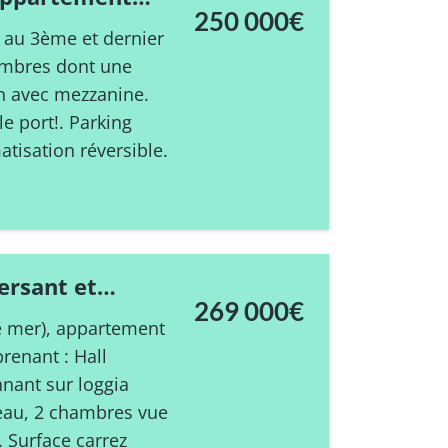
250 000€
 au 3ème et dernier
ambres dont une
on avec mezzanine.
 port!. Parking
tisation réversible.
ersant et
269 000€
ing. Vue mer et
ue mer), appartement
renant : Hall
nnant sur loggia
’eau, 2 chambres vue
. Surface carrez