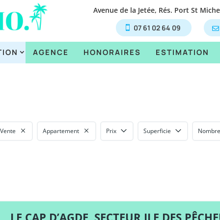
Avenue de la Jetée, Rés. Port St Mich
07 61 02 64 09
TION
AGENCE
HONORAIRES
ESTIMATION
Vente
Appartement
Prix
Superficie
Nombre
LE CAP D’AGDE, SECTEUR ILE DES PÊCHEURS, T2/