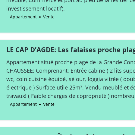
meublé, Commerce et port au pied de la résidence.
investissement locatif).
Appartement
Vente
LE CAP D’AGDE: Les falaises proche pl
CABINE en rez de jardin
Appartement situé proche plage de la Grande Con
CHAUSSEE: Comprenant: Entrée cabine ( 2 lits supe
wc, coin cuisine équipé, séjour, loggia vitrée ( dou
électrique ) Surface utile 25m². Vendu meublé et é
travaux! ( Faible charges de copropriété ) nombreux
Appartement
Vente