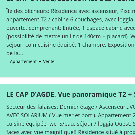
+ LOGGIA ET TERRASSE
Île des pêcheurs: Résidence avec ascenseur, Piscin
appartement T2 / cabine 6 couchages, avec loggia v
ouverte, comprenant: Entrée, 1 espace cabine avec
(possibilité de mettre un lit de 140cm + placard). W
séjour, coin cuisine équipé, 1 chambre, Expositio
de la...
Appartement
Vente
LE CAP D’AGDE, Vue panoramique T2 
secteur des falaises
Secteur des falaises: Dernier étage / Ascenseu
AVEC SOLARIUM ( Vue mer et port ). Appartement 2
cuisine équipée, wc, S/eau, séjour / loggia Ouest
faces avec vue magnifique!! Résidence situé à prox