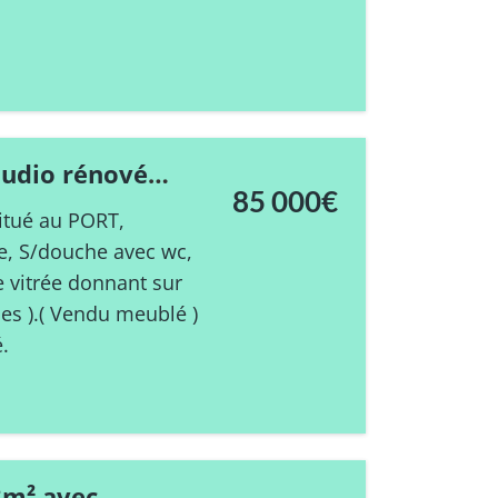
tudio rénové
85 000€
itué au PORT,
e, S/douche avec wc,
e vitrée donnant sur
ues ).( Vendu meublé )
é.
8m² avec