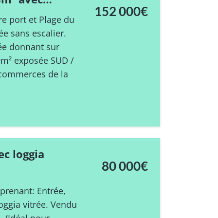
152 000€
Môle.
re port et Plage du
e sans escalier.
ée donnant sur
59m² exposée SUD /
s commerces de la
ec loggia
80 000€
mprenant: Entrée,
loggia vitrée. Vendu