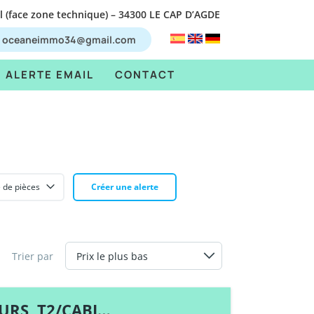
el (face zone technique) – 34300 LE CAP D’AGDE
oceaneimmo34@gmail.com
ALERTE EMAIL
CONTACT
 de pièces
Créer une alerte
Trier par
CABINE