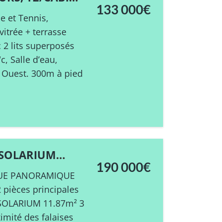
133 000€
e et Tennis,
itrée + terrasse
 2 lits superposés
c, Salle d’eau,
n Ouest. 300m à pied
+ SOLARIUM
190 000€
r…VUE PANORAMIQUE
 pièces principales
. SOLARIUM 11.87m² 3
imité des falaises