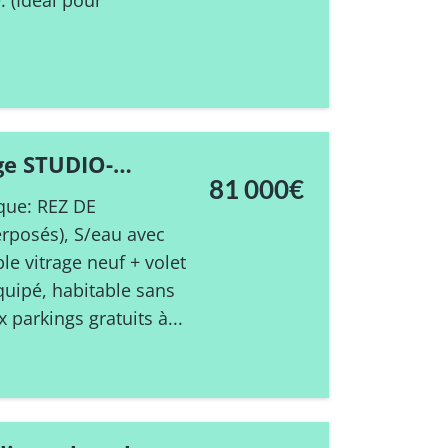
 (Idéal pour
age STUDIO-
81 000€
que: REZ DE
rposés), S/eau avec
ble vitrage neuf + volet
quipé, habitable sans
 parkings gratuits à...