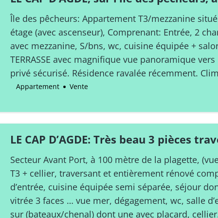
T3/Mezzanine, vue port, parking
Île des pêcheurs: Appartement T3/mezzanine situé
étage (avec ascenseur), Comprenant: Entrée, 2 ch
avec mezzanine, S/bns, wc, cuisine équipée + sal
TERRASSE avec magnifique vue panoramique vers le
privé sécurisé. Résidence ravalée récemment. Clima
Appartement
Vente
LE CAP D’AGDE: Très beau 3 pièces trav
rénové. 60m² loi carrez + loggia / Park
Secteur Avant Port, à 100 mètre de la plagette, (v
chenal
T3 + cellier, traversant et entièrement rénové comp
d’entrée, cuisine équipée semi séparée, séjour do
vitrée 3 faces … vue mer, dégagement, wc, salle d
sur (bateaux/chenal) dont une avec placard, cellier