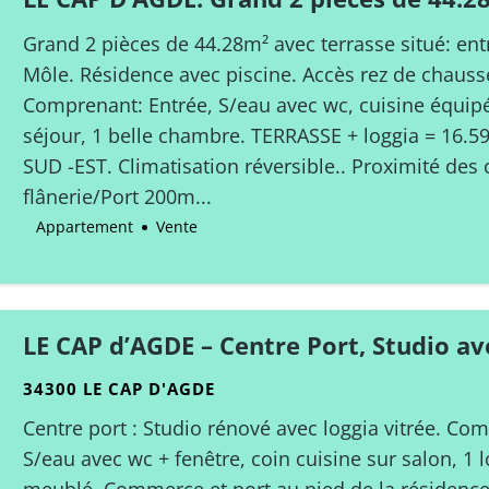
terrasse situé: entre port et Plage du 
Grand 2 pièces de 44.28m² avec terrasse situé: ent
Môle. Résidence avec piscine. Accès rez de chaussé
Comprenant: Entrée, S/eau avec wc, cuisine équip
séjour, 1 belle chambre. TERRASSE + loggia = 16.
SUD -EST. Climatisation réversible.. Proximité de
flânerie/Port 200m...
Appartement
Vente
LE CAP d’AGDE – Centre Port, Studio av
34300 LE CAP D'AGDE
Centre port : Studio rénové avec loggia vitrée. Co
S/eau avec wc + fenêtre, coin cuisine sur salon, 1 